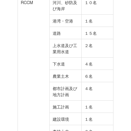
RCCM
河川、砂防及
１０名
び海岸
港湾・空港
１名
道路
１５名
上水道及び工
２名
業用水道
下水道
４名
農業土木
６名
都市計画及び
４名
地方計画
施工計画
１名
建設環境
１名