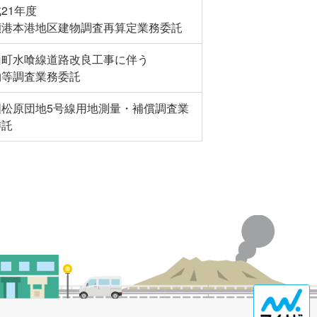
21年度
瀬港本港地区建物調査再算定業務委託
山町水喰線道路改良工事に伴う
物等調査業務委託
国松原団地5号線用地測量・補償調査業
委託