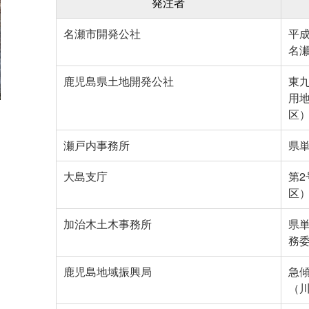
発注者
名瀬市開発公社
平成
名
鹿児島県土地開発公社
東
用
区
瀬戸内事務所
県
大島支庁
第
区
加治木土木事務所
県
務
鹿児島地域振興局
急
（