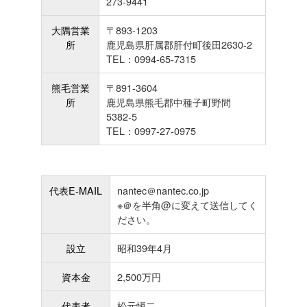
273-9441
大隅営業
〒893-1203
所
鹿児島県肝属郡肝付町後田2630-2
TEL：0994-65-7315
熊毛営業
〒891-3604
所
鹿児島県熊毛郡中種子町野間
5382-5
TEL：0997-27-0975
代表E-MAIL
nantec＠nantec.co.jp
※＠を半角@に変えて送信してく
ださい。
設立
昭和39年4月
資本金
2,500万円
代表者
松元愼二