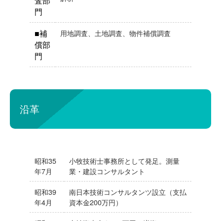
査部
門
■補
用地調査、土地調査、物件補償調査
償部
門
沿革
昭和35
小牧技術士事務所として発足。測量
年7月
業・建設コンサルタント
昭和39
南日本技術コンサルタンツ設立（支払
年4月
資本金200万円）