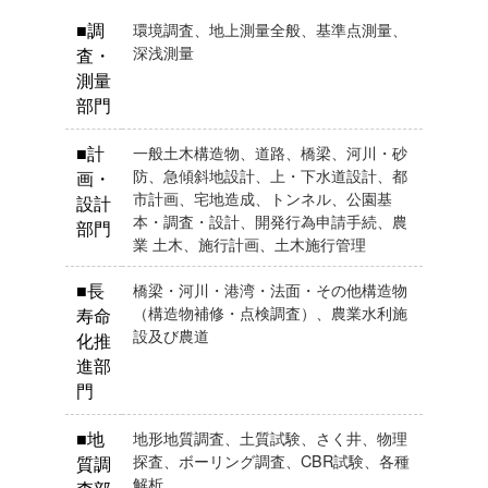
■調
環境調査、地上測量全般、基準点測量、
深浅測量
査・
測量
部門
■計
一般土木構造物、道路、橋梁、河川・砂
防、急傾斜地設計、上・下水道設計、都
画・
市計画、宅地造成、トンネル、公園基
設計
本・調査・設計、開発行為申請手続、農
部門
業 土木、施行計画、土木施行管理
■長
橋梁・河川・港湾・法面・その他構造物
（構造物補修・点検調査）、農業水利施
寿命
設及び農道
化推
進部
門
■地
地形地質調査、土質試験、さく井、物理
探査、ボーリング調査、CBR試験、各種
質調
解析